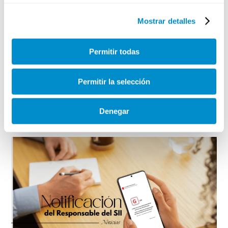
Mostrar detalles
Permitir todas
BBVA y canal de denuncias: qué enseña su caso
Permitir la selección
(Ley 2/2023)
febrero 19, 2026
Denegar
Leer más »