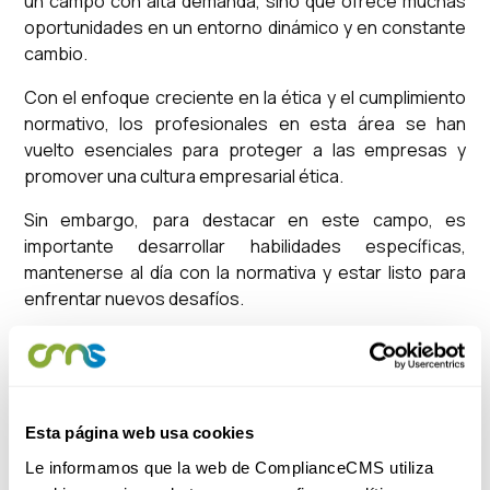
un campo con alta demanda, sino que ofrece muchas
oportunidades en un entorno dinámico y en constante
cambio.
Con el enfoque creciente en la ética y el cumplimiento
normativo, los profesionales en esta área se han
vuelto esenciales para proteger a las empresas y
promover una cultura empresarial ética.
Sin embargo, para destacar en este campo, es
importante desarrollar habilidades específicas,
mantenerse al día con la normativa y estar listo para
enfrentar nuevos desafíos.
Desde ComplianceCMS, contamos con numerosos
cursos online
que te permiten capacitarte para este
puesto desde tu casa, pero si lo que prefieres es una
formación universitaria, estás de suerte, porque
Esta página web usa cookies
damos clase en la Universidad de Alicante y este año
Le informamos que la web de ComplianceCMS utiliza
lanzamos el curso ‘’EXPERTO EN COMPLIANCE’’ para