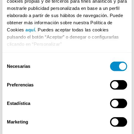
cookies propias y de terceros para fines analíticos y para
que aprendas todo lo que necesitas para optar a este
mostrarle publicidad personalizada en base a un perfil
puesto.
elaborado a partir de sus hábitos de navegación. Puede
PREINSCRIBIRTE
obtener más información sobre nuestra Política de
Cookies
aquí
. Puedes aceptar todas las cookies
pulsando el botón “Aceptar” o denegar o configurarlas
clicando en “Personalizar”
Selección
Necesarias
de
consentimiento
Preferencias
Estadística
Marketing