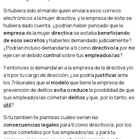
Si hubiera sido el marido quien enviara esos correos
electrónicos a la mujer directiva, y la empresa de éste se
hubiera dado cuenta, ¿podrían haber pensado que la
empresa
de la mujer
directiva
se estaba
beneficiando
de esos secretos
y haberles demandado judicialmente?
¿Podrían incluso demandarte a ti como
directivo/a
por
no
ejercer el debido
control
sobre tus
empleados/as
?
Y entonces si demandaran a la empresa de la directiva y/o
a ti por tu cargo de dirección, ¿se podría
justificar
ante
los Tribunales que el
modelo
que tiene la empresa de
prevención de delitos
evita o reduce
la posibilidad de que
sus empleados/as cometan
delitos
y que, por lo tanto, es
útil
?
Si tú también te planteas cuáles serían las
consecuencias legales
para ti como directivo/a, por los
actos cometidos por tus empleados/as, y para tu