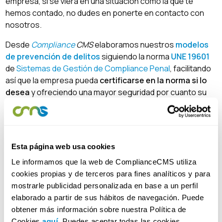
empresa, si se viera en una situación como la que te
hemos contado, no dudes en ponerte en contacto con
nosotros.
Desde
Compliance
CMS
elaboramos nuestros
modelos
de prevención de delitos
siguiendo la norma
UNE 19601
de
Sistemas de Gestión de Compliance Penal
, facilitando
así que la empresa pueda
certificarse en la norma si lo
desea
y ofreciendo una mayor seguridad por cuanto su
Sistema de Gestión está alineado con un estándar
reconocido por los Tribunales
[1]
.
[1]
La certificación en la norma
UNE 19601
es un indicativo
Esta página web usa cookies
de compromiso con el Compliance Penal y puede influir
positivamente en la percepción del esfuerzo de la
Le informamos que la web de ComplianceCMS utiliza
empresa por cumplir con sus obligaciones legales, pero
cookies propias y de terceros para fines analíticos y para
es importante destacar que es la implementación
mostrarle publicidad personalizada en base a un perfil
efectiva y el funcionamiento práctico del
Sistema de
elaborado a partir de sus hábitos de navegación. Puede
Gestión de Compliance Penal
lo que será determinante
obtener más información sobre nuestra Política de
para los jueces al evaluar su efectividad.
Cookies
aquí
. Puedes aceptar todas las cookies