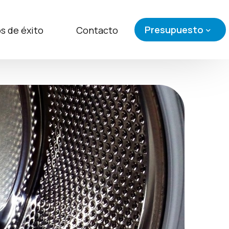
Presupuesto
s de éxito
Contacto
Presupuesto Canal 
Presupuesto de Com