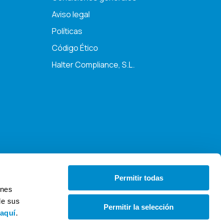
Aviso legal
Políticas
Código Ético
Halter Compliance, S.L.
Permitir todas
ines
de sus
Permitir la selección
 domiciliación. Las direcciones de correo y el dominio
aquí
.