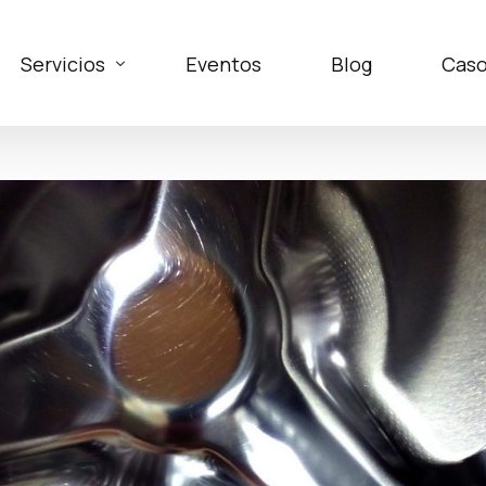
Servicios
Eventos
Blog
Caso
Asesoría
Canal de Denuncias
Risk App
Formaciones
Seguridad de la Información Parte-IS EASA
Sistema de Gestión de Inteligencia Artificial
Certificacion Esquema Nacional de Seguridad
Auditorías internas