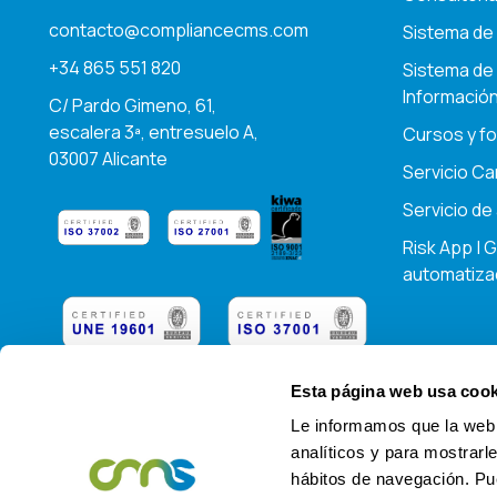
contacto@compliancecms.com
Sistema de 
+34 865 551 820
Sistema de
Informació
C/ Pardo Gimeno, 61,
escalera 3ª, entresuelo A,
Cursos y f
03007 Alicante
Servicio Ca
Servicio de 
Risk App | 
automatiza
Esta página web usa cook
Le informamos que la web 
© 2026 Todos los derechos reservados.
analíticos y para mostrarle
Compliance Management Systems, S.L., ahora oper
hábitos de navegación. Pu