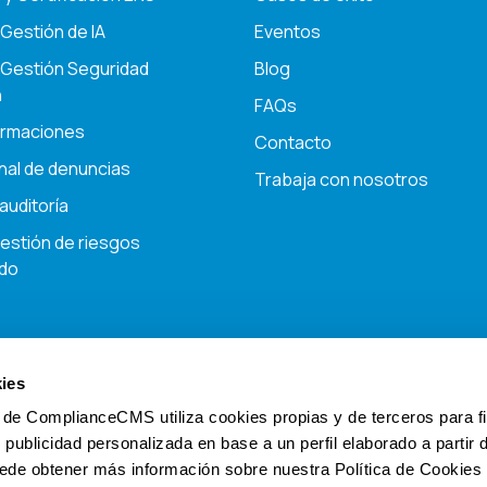
Gestión de IA
Eventos
 Gestión Seguridad
Blog
n
FAQs
ormaciones
Contacto
nal de denuncias
Trabaja con nosotros
auditoría
Gestión de riesgos
do
ies
de ComplianceCMS utiliza cookies propias y de terceros para f
 publicidad personalizada en base a un perfil elaborado a partir 
a como
Halter Compliance, S.L.
Mismo NIF y datos fiscales de
ede obtener más información sobre nuestra Política de Cookies