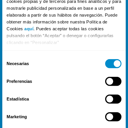
cookies propias y de terceros para fines analíticos y para
contacto@compliancecms.com
mostrarle publicidad personalizada en base a un perfil
+34 865 551 820
elaborado a partir de sus hábitos de navegación. Puede
C/ Pardo Gimeno, 61, escalera 3ª, entresuelo A,
obtener más información sobre nuestra Política de
03007 Alicante
Cookies
aquí
. Puedes aceptar todas las cookies
pulsando el botón “Aceptar” o denegar o configurarlas
clicando en “Personalizar”
PÁGINAS
Consultoría Compliance
Selección
Consultoría y Certificación ENS
Necesarias
de
consentimiento
Sistema de Gestión de IA
Sistema de Gestión Seguridad Información
Preferencias
Cursos y formaciones
Servicio Canal de denuncias
Estadística
Servicio de auditoría
Risk App | Gestión de riesgos automatizado
Marketing