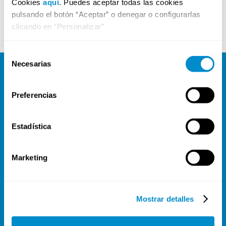
Cookies
aquí
. Puedes aceptar todas las cookies
pulsando el botón “Aceptar” o denegar o configurarlas
clicando en “Personalizar”
Selección
Necesarias
de
consentimiento
Preferencias
Estadística
contacto@compliancecms.com
+34 865 551 820
Marketing
C/ Pardo Gimeno, 61, escalera 3ª, entresuelo A,
03007 Alicante
Mostrar detalles
PÁGINAS