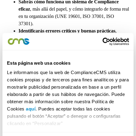
Sabrás cómo funciona un sistema de Compliance
eficaz
, más allá del papel, y cómo integrarlo de forma real
en tu organización (UNE 19601, ISO 37001, ISO
37301).
Identificarás errores críticos y buenas prácticas
,
aprendiendo la importancia de la certificación de las
normas por una entidad certificadora acreditada por
ENAC.
Accederás a conocimiento experto y actualizado
,
Esta página web usa cookies
pudiendo resolver dudas específicas de tu sector con
Le informamos que la web de ComplianceCMS utiliza
profesionales especializados en cumplimiento normativo.
cookies propias y de terceros para fines analíticos y para
mostrarle publicidad personalizada en base a un perfil
elaborado a partir de sus hábitos de navegación. Puede
¡Te esperamos el 18 de diciembre, a las 10h!
obtener más información sobre nuestra Política de
Cookies
aquí
. Puedes aceptar todas las cookies
pulsando el botón “Aceptar” o denegar o configurarlas
PONENTES:
clicando en “Personalizar”
ComplianceCMS
– Consultora especializada en cumplimiento