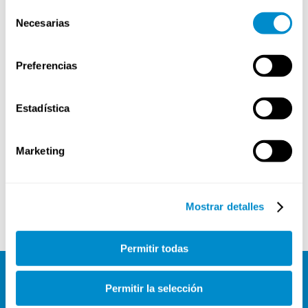
Selección
normativo y sistemas de gestión
Necesarias
de
consentimiento
Bureau Veritas
– Organismo de certificación con carácter
independiente reconocido internacionalmente.
Preferencias
Estadística
Marketing
Mostrar detalles
Permitir todas
Permitir la selección