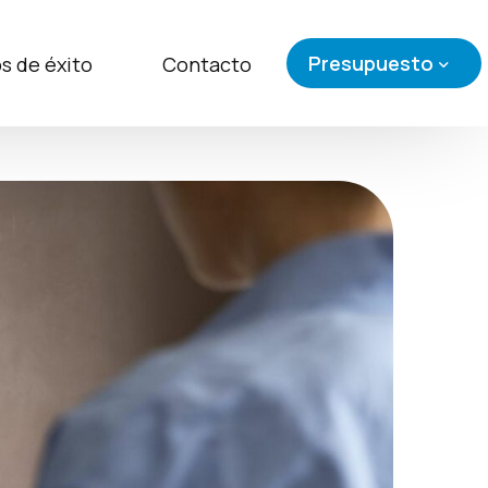
Presupuesto
s de éxito
Contacto
Presupuesto Canal 
Presupuesto de Com