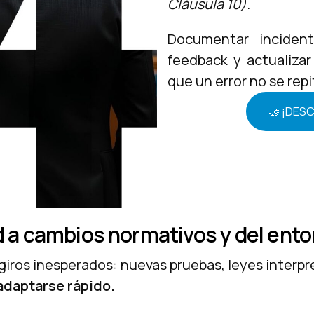
Cláusula 10)
.
Documentar incidente
feedback y actualiza
que un error no se repi
🤝 ¡DES
d a cambios normativos y del ent
giros inesperados: nuevas pruebas, leyes interpre
adaptarse rápido.