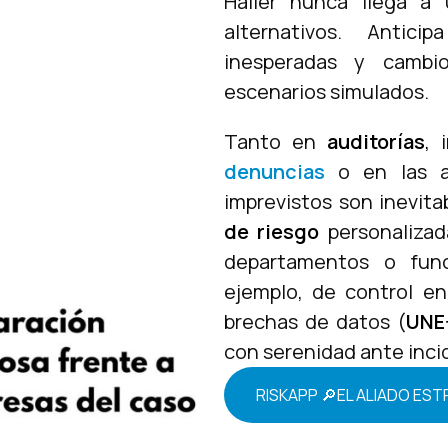
Haller nunca llega a 
alternativos. Antici
inesperadas y cambi
escenarios simulados.
Tanto en
auditorías
,
i
denuncias
o en las ac
imprevistos son inevitab
de riesgo
personalizad
departamentos o func
ejemplo, de control e
brechas de datos (
UNE
con serenidad ante inci
RISKAPP 🔎EL ALIADO ES