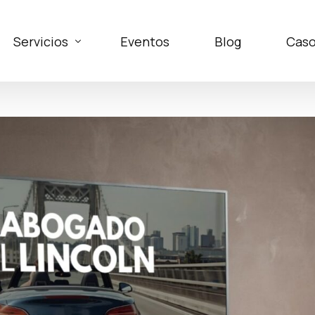
Servicios
Eventos
Blog
Caso
Asesoría
Canal de Denuncias
Risk App
Formaciones
Seguridad de la Información Parte-IS EASA
Sistema de Gestión de Inteligencia Artificial
Certificacion Esquema Nacional de Seguridad
Auditorías internas