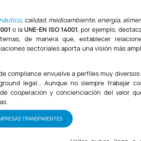
náutico
, calidad, medioambiente, energía, alime
9001
o la
UNE-EN ISO 14001
, por ejemplo, destac
ternas, de manera que, establecer relacione
aciones sectoriales aporta una visión más ampli
o de compliance envuelve a perfiles muy diversos:
round legal… Aunque no siempre trabajar con
de cooperación y concienciación del valor que
as.
A EMPRESAS TRANSPARENTES