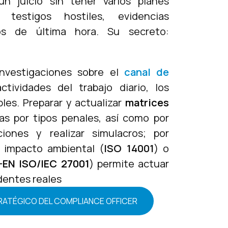
un juicio sin tener varios planes
pa testigos hostiles, evidencias
os de última hora. Su secreto:
nvestigaciones sobre el
canal de
tividades del trabajo diario, los
les. Preparar y actualizar
matrices
as por tipos penales, así como por
iones y realizar simulacros; por
n impacto ambiental (
ISO 14001
) o
-EN ISO/IEC 27001
) permite actuar
dentes reales
TRATÉGICO DEL COMPLIANCE OFFICER