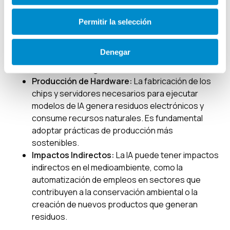
Consumo Energético:
El entrenamiento y la
ejecución de modelos de IA de gran escala
Permitir la selección
requieren una gran cantidad de energía, lo que
contribuye al cambio climático. Es necesario
Denegar
desarrollar algoritmos más eficientes y utilizar
fuentes de energía renovables.
Producción de Hardware:
La fabricación de los
chips y servidores necesarios para ejecutar
modelos de IA genera residuos electrónicos y
consume recursos naturales. Es fundamental
adoptar prácticas de producción más
sostenibles.
Impactos Indirectos:
La IA puede tener impactos
indirectos en el medioambiente, como la
automatización de empleos en sectores que
contribuyen a la conservación ambiental o la
creación de nuevos productos que generan
residuos.